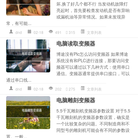
坏,换了好几个都不行 当发动机故障灯
亮起时，首先要检查发动机是否有异响
或漏机油等异常情况。如果未发现异
常，有可能...
dnd
02-18
491
315
文章列表
电脑读取变频器
博途没有Plc怎么访问变频器 如果博途
系统没有和PLC进行连接，那要访问变
频器可以通过以下几种方式：使用串口
通信。变频器通常提供串口接口，可以
通过串口线...
dnd
02-18
202
275
文章列表
电脑雕刻变频器
5.5千瓦雕刻机变频器参数设置 对于5.5
千瓦雕刻机的变频器参数设置，确实是
一个比较复杂的问题。不同制造商和不
同型号的雕刻机可能会有不同的参数设
置。一般...