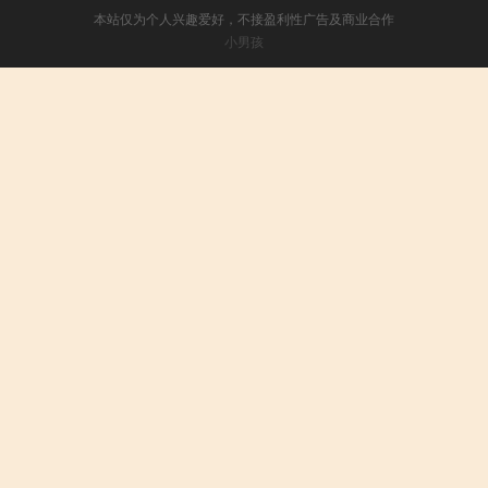
本站仅为个人兴趣爱好，不接盈利性广告及商业合作
小男孩