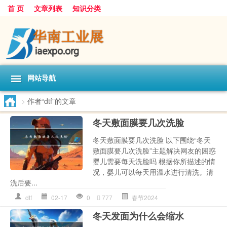
首 页
文章列表
知识分类
网站导航
>
作者“dtf”的文章
冬天敷面膜要几次洗脸
冬天敷面膜要几次洗脸 以下围绕“冬天
敷面膜要几次洗脸”主题解决网友的困惑
婴儿需要每天洗脸吗 根据你所描述的情
况，婴儿可以每天用温水进行清洗。清
洗后要...
dtf
02-17
0
777
春节2024
冬天发面为什么会缩水