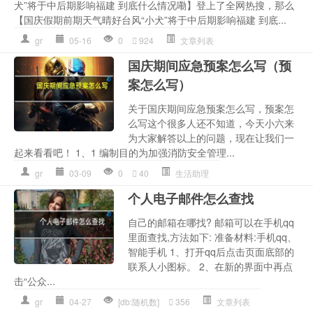
犬”将于中后期影响福建 到底什么情况嘞】登上了全网热搜，那么
【国庆假期前期天气晴好台风“小犬”将于中后期影响福建 到底...
gr
05-16
0
924
文章列表
国庆期间应急预案怎么写（预
案怎么写）
关于国庆期间应急预案怎么写，预案怎
么写这个很多人还不知道，今天小六来
为大家解答以上的问题，现在让我们一
起来看看吧！ 1、1 编制目的为加强消防安全管理...
gr
03-09
0
40
生活助理
个人电子邮件怎么查找
自己的邮箱在哪找? 邮箱可以在手机qq
里面查找,方法如下: 准备材料:手机qq、
智能手机 1、打开qq后点击页面底部的
联系人小图标。 2、在新的界面中再点
击“公众...
gr
04-27
[db:随机数]
356
文章列表