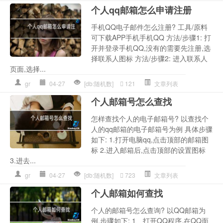
个人qq邮箱怎么申请注册
手机QQ电子邮件怎么注册? 工具/原料
可下载APP手机手机QQ 方法/步骤1: 打
开并登录手机QQ,没有的需要先注册,选
择联系人图标 方法/步骤2: 进入联系人
页面,选择...
gr
04-27
[db:随机数]
121
文章列表
个人邮箱号怎么查找
怎样查找个人的电子邮箱号? 以查找个
人的qq邮箱的电子邮箱号为例 具体步骤
如下: 1.打开电脑qq,点击顶部的邮箱图
标 2.进入邮箱后,点击顶部的设置图标
3.进去...
gr
04-27
[db:随机数]
723
文章列表
个人邮箱如何查找
个人的邮箱号怎么查询? 以QQ邮箱为
例,步骤如下: 1、打开QQ程序,在QQ面