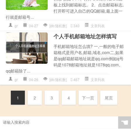
板上找到邮箱标志。 2、点击邮箱标志,
打开即可进入自己的QQ邮箱,最上面一
行就是邮箱号...
gr
04-27
[db:随机数]
340
文章列表
个人手机邮箱地址怎样填写
手机邮箱地址怎么填? 一,一般的电子邮
箱格式是用户名,邮箱,域名,com二,如果
是qq邮箱邮箱地址就是qq.com例如q号
码是1078邮箱地址就是1078qq.com。
qq邮箱除了...
gr
04-26
[db:随机数]
467
文章列表
1
2
3
4
下一页
尾页
☚