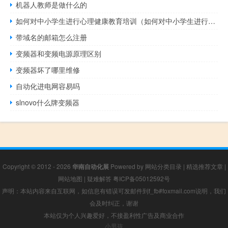
机器人教师是做什么的
如何对中小学生进行心理健康教育培训（如何对中小学生进行心理健康教育）
带域名的邮箱怎么注册
变频器和变频电源原理区别
变频器坏了哪里维修
自动化进电网容易吗
slnovo什么牌变频器
Copyright © 2012 - 2026
华南自动化展
Powered by
网站分类目录
|
精选推荐文章
|
网站地图
|
疑难解答
粤ICP备05012592号
声明：本站内容来自互联网，如信息有错误可发邮件到f_fb#foxmail.com说明，我们
会及时纠正，谢谢
本站仅为个人兴趣爱好，不接盈利性广告及商业合作
小男孩