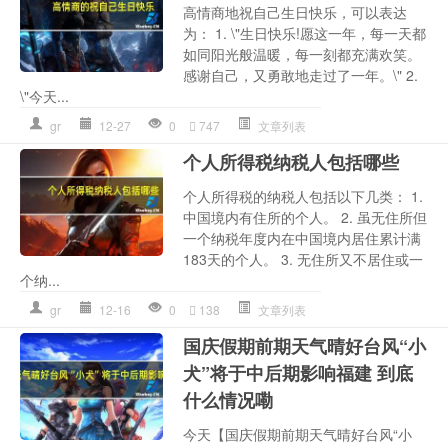
高情商地祝自己生日快乐，可以表达
为： 1. \"生日快乐!愿这一年，每一天都
如同阳光般温暖，每一刻都充满欢笑。
感谢自己，又勇敢地走过了一年。\" 2.
\"今天...
gr
12-27
0
747
文章列表
个人所得税纳税人包括哪些
个人所得税的纳税人包括以下几类： 1.
中国境内有住所的个人。 2. 虽无住所但
一个纳税年度内在中国境内居住累计满
183天的个人。 3. 无住所又不居住或一
个纳...
gr
12-16
0
138
文章列表
国庆假期前期天气晴好台风“小
犬”将于中后期影响福建 到底
什么情况嘞
今天【国庆假期前期天气晴好台风“小