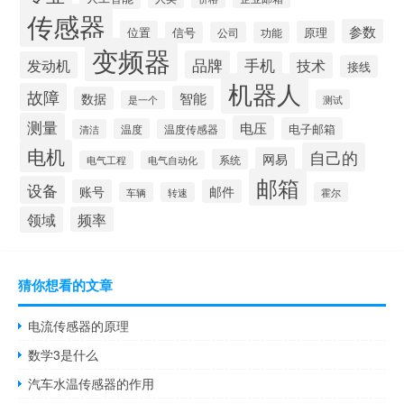
传感器
参数
位置
原理
信号
公司
功能
变频器
品牌
发动机
手机
技术
接线
机器人
故障
智能
数据
测试
是一个
测量
电压
电子邮箱
温度
清洁
温度传感器
电机
自己的
网易
系统
电气工程
电气自动化
邮箱
设备
账号
邮件
车辆
转速
霍尔
领域
频率
猜你想看的文章
电流传感器的原理
数学3是什么
汽车水温传感器的作用