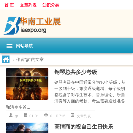
首 页
文章列表
知识分类
网站导航
>
作者“gr”的文章
钢琴总共多少考级
钢琴考级在中国通常分为10个等级，从
一级到十级，难度逐级递增。每个级别
都包含了对考生技术、音乐理论、乐曲
演奏等方面的考核。考生需要通过准备
和演奏多首...
gr
01-01
0
715
文章列表
高情商的祝自己生日快乐