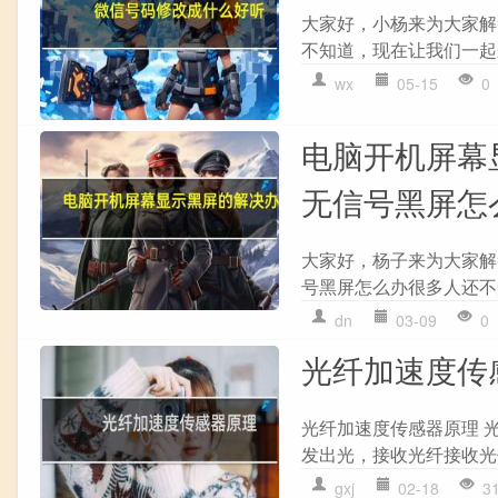
大家好，小杨来为大家解
不知道，现在让我们一起来
wx
05-15
0
电脑开机屏幕
无信号黑屏怎
大家好，杨子来为大家解
号黑屏怎么办很多人还不知
dn
03-09
0
光纤加速度传
光纤加速度传感器原理 
发出光，接收光纤接收光
gxj
02-18
3