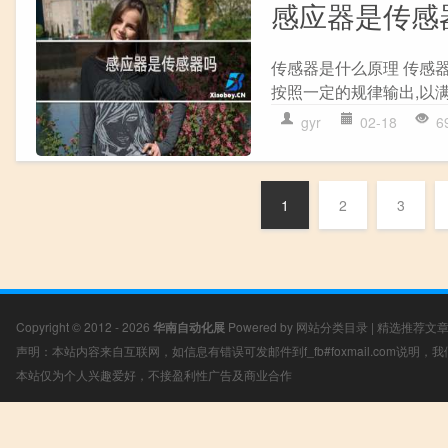
感应器是传感
传感器是什么原理 传感
按照一定的规律输出,以满
gyr
02-18
6
1
2
3
Copyright © 2012 - 2026
华南自动化展
Powered by
网站分类目录
|
精选推荐文
声明：本站内容来自互联网，如信息有错误可发邮件到f_fb#foxmail.com说明
本站仅为个人兴趣爱好，不接盈利性广告及商业合作