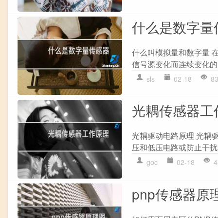
什么是数字量
什么叫模拟量和数字量 
信号源变化而连续变化的
sls
02-18
8
光耦传感器工
光耦驱动电路原理 光耦
压和低压电路或防止干扰等
goc
02-18
4
pnp传感器原