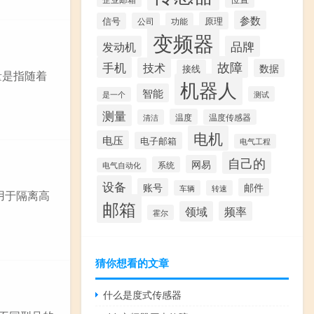
参数
原理
信号
公司
功能
变频器
发动机
品牌
故障
手机
技术
数据
接线
量是指随着
机器人
智能
测试
是一个
测量
温度
清洁
温度传感器
电机
电压
电子邮箱
电气工程
自己的
网易
系统
电气自动化
设备
账号
邮件
车辆
转速
用于隔离高
邮箱
领域
频率
霍尔
猜你想看的文章
什么是度式传感器