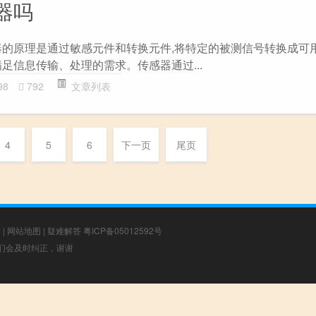
器吗
器的原理是通过敏感元件和转换元件,将特定的被测信号转换成可用
足信息传输、处理的需求。传感器通过...
98
792
文章列表
4
5
6
下一页
尾页
章
|
网站地图
|
疑难解答
粤ICP备05012592号
，我们会及时纠正，谢谢