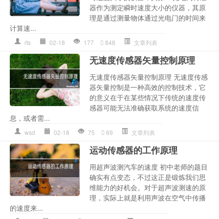
器作为测定瞬时速度大小的仪器，其原
理是通过测量物体通过光电门的时间来
计算速...
rts
02-18
177
848
文章列表
无速度传感器矢量控制原理
无速度传感器矢量控制原理 无速度传感
器矢量控制是一种高效的控制技术，它
的意义在于在某些情况下传统的速度传
感器可能无法准确获取系统的速度信
息，或者需...
wsd
02-18
75
69
文章列表
运动传感器的工作原理
用超声波测汽车的速度 初中老师的题目
确实有点变态，不过这正是锻炼我们思
维能力的好机会。对于超声波测速的原
理，实际上就是利用声波在空气中传播
的速度来...