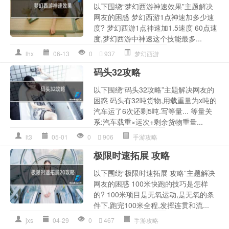
以下围绕“梦幻西游神速效果”主题解决
网友的困惑 梦幻西游1点神速加多少速
度? 梦幻西游1点神速加1.5速度 60点速
度,梦幻西游中神速这个技能最多...
lhx
06-13
0
937
梦幻西游
码头32攻略
以下围绕“码头32攻略”主题解决网友的
困惑 码头有32吨货物,用载重量为x吨的
汽车运了6次还剩5吨.写等量... 等量关
系:汽车载重×运次+剩余货物重量...
lt3
05-01
0
906
手游攻略
极限时速拓展 攻略
以下围绕“极限时速拓展 攻略”主题解决
网友的困惑 100米快跑的技巧是怎样
的? 100米项目是无氧运动,是无氧的条
件下,跑完100米全程,发挥连贯和流...
jxs
04-29
0
467
手游攻略