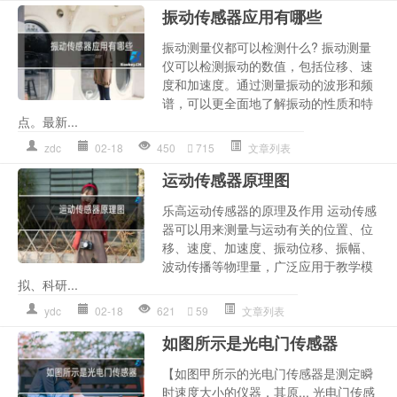
振动传感器应用有哪些
振动测量仪都可以检测什么? 振动测量
仪可以检测振动的数值，包括位移、速
度和加速度。通过测量振动的波形和频
谱，可以更全面地了解振动的性质和特
点。最新...
zdc
02-18
450
715
文章列表
运动传感器原理图
乐高运动传感器的原理及作用 运动传感
器可以用来测量与运动有关的位置、位
移、速度、加速度、振动位移、振幅、
波动传播等物理量，广泛应用于教学模
拟、科研...
ydc
02-18
621
59
文章列表
如图所示是光电门传感器
【如图甲所示的光电门传感器是测定瞬
时速度大小的仪器，其原... 光电门传感