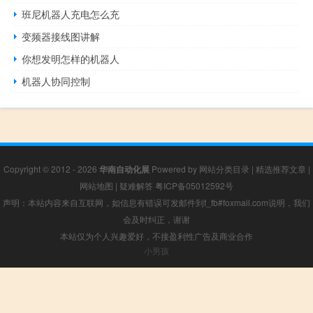
班尼机器人充电怎么充
变频器接线图讲解
你想发明怎样的机器人
机器人协同控制
Copyright © 2012 - 2026
华南自动化展
Powered by
网站分类目录
|
精选推荐文章
|
网站地图
|
疑难解答
粤ICP备05012592号
声明：本站内容来自互联网，如信息有错误可发邮件到f_fb#foxmail.com说明，我们
会及时纠正，谢谢
本站仅为个人兴趣爱好，不接盈利性广告及商业合作
小男孩