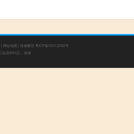
章
|
网站地图
|
疑难解答
粤ICP备05012592号
，我们会及时纠正，谢谢