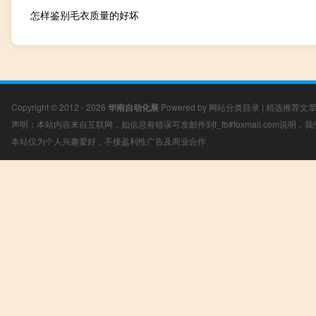
怎样鉴别毛衣质量的好坏
Copyright © 2012 - 2026
华南自动化展
Powered by
网站分类目录
|
精选推荐文
声明：本站内容来自互联网，如信息有错误可发邮件到f_fb#foxmail.com说明
本站仅为个人兴趣爱好，不接盈利性广告及商业合作