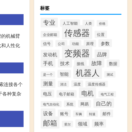
标签
专业
人工智能
人类
价格
传感器
位置
企业邮箱
密的机械臂
参数
原理
信号
公司
功能
化和人性化
变频器
品牌
发动机
故障
手机
技术
数据
接线
机器人
智能
测试
是一个
测量
绳索连接各个
温度
清洁
温度传感器
电机
于各种复杂
电压
电子邮箱
电气工程
自己的
网易
系统
电气自动化
设备
账号
邮件
车辆
转速
邮箱
领域
频率
霍尔