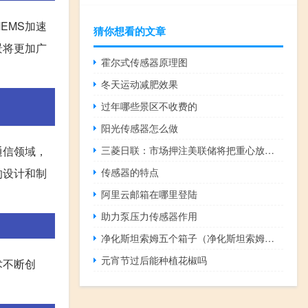
EMS加速
猜你想看的文章
景将更加广
霍尔式传感器原理图
冬天运动减肥效果
过年哪些景区不收费的
阳光传感器怎么做
三菱日联：市场押注美联储将把重心放在核心通胀下降之上美元下跌
通信领域，
传感器的特点
的设计和制
阿里云邮箱在哪里登陆
助力泵压力传感器作用
净化斯坦索姆五个箱子（净化斯坦索姆在哪）
元宵节过后能种植花椒吗
术不断创