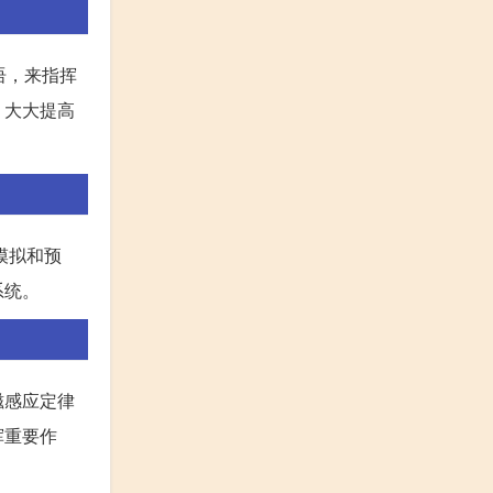
语，来指挥
，大大提高
模拟和预
系统。
磁感应定律
挥重要作