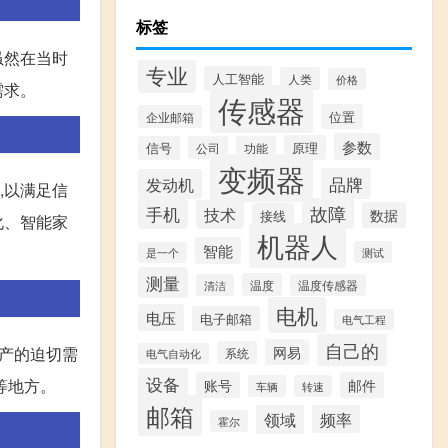
标签
虽然在当时
专业
人工智能
人类
价格
需求。
传感器
位置
企业邮箱
参数
原理
信号
公司
功能
变频器
品牌
发动机
,以满足信
故障
手机
技术
数据
接线
化、智能家
机器人
智能
测试
是一个
测量
温度
清洁
温度传感器
电机
电压
电子邮箱
电气工程
自己的
网易
生产的迫切需
系统
电气自动化
设备
等地方。
账号
邮件
车辆
转速
邮箱
领域
频率
霍尔