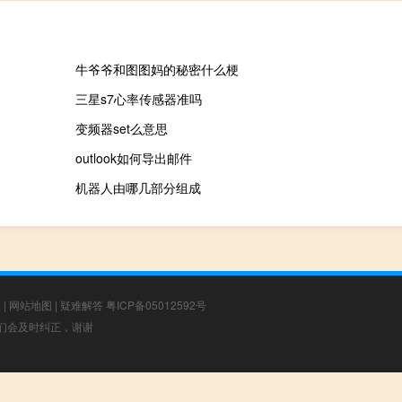
牛爷爷和图图妈的秘密什么梗
三星s7心率传感器准吗
变频器set么意思
outlook如何导出邮件
机器人由哪几部分组成
章
|
网站地图
|
疑难解答
粤ICP备05012592号
，我们会及时纠正，谢谢