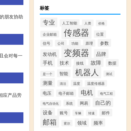
标签
的朋友协助
专业
人工智能
人类
价格
传感器
位置
企业邮箱
参数
原理
信号
公司
功能
变频器
品牌
发动机
,且会对每一
故障
手机
技术
数据
接线
机器人
智能
测试
是一个
测量
温度
清洁
温度传感器
电机
电压
电子邮箱
电气工程
点相应产品旁
自己的
网易
系统
电气自动化
设备
账号
邮件
车辆
转速
邮箱
领域
频率
霍尔