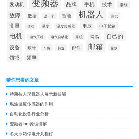
变频器
品牌
发动机
手机
技术
接线
机器人
故障
智能
数据
测试
是一个
测量
电压
电子邮箱
温度
清洁
温度传感器
电机
自己的
网易
系统
电气工程
电气自动化
邮箱
设备
账号
邮件
车辆
转速
霍尔
领域
频率
猜你想看的文章
特斯拉人形机器人展示新技能
燃油温度传感器的作用
自动化设备行业分析
变频器ipm原理讲解
冬天冰箱停电开几档好