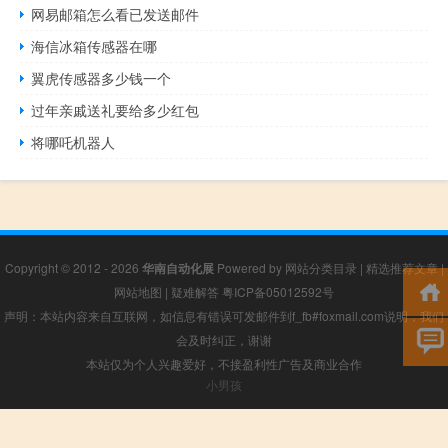
网易邮箱怎么看已发送邮件
海信冰箱传感器在哪
翼虎传感器多少钱一个
过年亲戚送礼要给多少红包
将哪吒机器人
Copyright © 2012 - 2026
华南自动化展
Powered by
网站分类目录
|
精选推荐文章
|
网站地图
|
疑难解答
粤ICP备05012592号
声明：本站内容来自互联网，如信息有错误可发邮件到f_fb#foxmail.com说明，我们
会及时纠正，谢谢
本站仅为个人兴趣爱好，不接盈利性广告及商业合作
小男孩