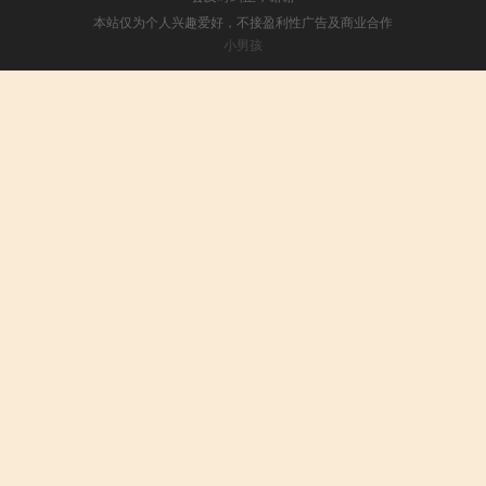
本站仅为个人兴趣爱好，不接盈利性广告及商业合作
小男孩