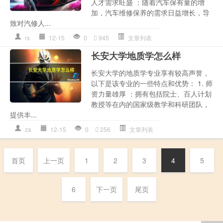
人才需求旺盛 ：随着汽车保有量的增
加，汽车维修保养的需求日益增长，导
致对汽修人...
rx
12-15
0
945
文章列表
长安大学地质学怎么样
长安大学的地质学专业享有较高声誉，
以下是该专业的一些特点和优势： 1. 师
资力量雄厚 ：拥有包括院士、百人计划
教授等在内的国家级教学和科研团队，
提供丰...
za
12-15
0
256
文章列表
首页
上一页
1
2
3
4
5
6
下一页
尾页