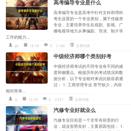
高考编导专业是什么
高考编导专业是高考中针对文科和理科
考生设置的一个专业类别，属于传媒类
专业，主要培养学生在戏剧、影视、广
播电视等地方从事编剧、导演、制片等
工作的能力...
gk
12-16
0
142
文章列表
中级经济师哪个类别好考
中级经济师考试的不同专业有不同的难
度和侧重点。根据历年的考试情况和数
据分析，以下专业相对来说比较容易通
过： 1. 工商管理专业 章节较少，内容
相对简单...
zj
12-16
0
571
文章列表
汽修专业好就业么
汽修专业目前是一个非常有前景的行
业，就业形势良好，主要原因包括： 1.