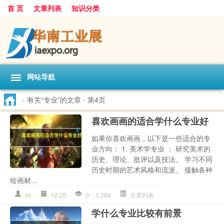
首 页
文章列表
知识分类
网站导航
>
有关“专业”的文章
- 第4页
喜欢画画的适合学什么专业好
如果你喜欢画画，以下是一些适合的专
业方向： 1. 美术学专业 ： 研究美术的
历史、理论、批评以及技法。 学习不同
历史时期的艺术风格和流派。 接触各种
绘画材...
xh
12-25
0
264
文章列表
学什么专业比较有前景