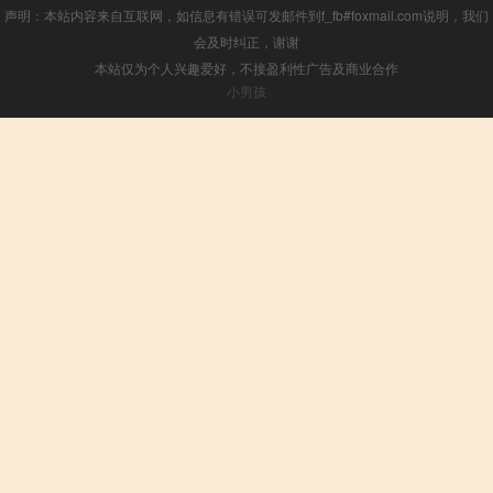
声明：本站内容来自互联网，如信息有错误可发邮件到f_fb#foxmail.com说明，我们
会及时纠正，谢谢
本站仅为个人兴趣爱好，不接盈利性广告及商业合作
小男孩