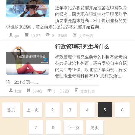
近年来很多职员都开始准备在职研教育
的报考，因为现在职场中对于职员的学
历要求是越来越高，对于知识储备的要
求也越来越高，随之而来的是很多职员都开始咨询...
gd
10-27
0
669
文章列表
行政管理研究生考什么
行政管理学研究生要考的科目有统考的
公共课政治和外语，还有学校自主命题
的两门专业课。以北京大学为例，行政
管理专业考研科目有101思想政治理
论、201英语一...
hzg
08-03
0
720
文章列表
首页
上一页
2
3
4
5
6
7
8
下一页
尾页