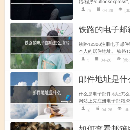
始/程序/outlookexpre
rh
04-26
[d
铁路的电子邮
铁路12306注册电子邮
本人的居住地址。 铁路123
tl
04-26
[d
邮件地址是什
什么是电子邮件地址怎么
网站上先注册电子邮箱,然
yj
04-26
[d
如何查看邮箱