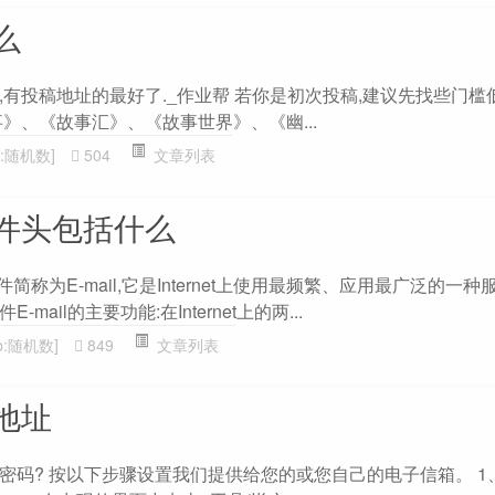
么
,有投稿地址的最好了._作业帮 若你是初次投稿,建议先找些门槛
》、《故事汇》、《故事世界》、《幽...
b:随机数]
504
文章列表
件头包括什么
简称为E-mail,它是Internet上使用最频繁、应用最广泛的一
ail的主要功能:在Internet上的两...
db:随机数]
849
文章列表
地址
密码? 按以下步骤设置我们提供给您的或您自己的电子信箱。 1