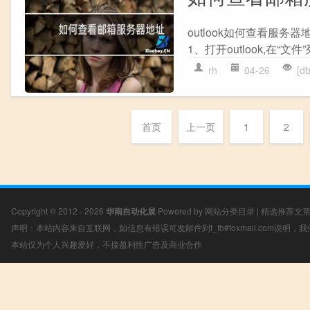
outlook如何查看服务器
1、打开outlook,在“文
rh
04-26
[d
首页
上一页
1
2
Copyright © 2012 - 2026
华南自动化展
Powered by
网站分类目录
|
精选推荐文
声明：本站内容来自互联网，如信息有错误可发邮件到f_fb#foxmail.com说明
本站仅为个人兴趣爱好，不接盈利性广告及商业合作