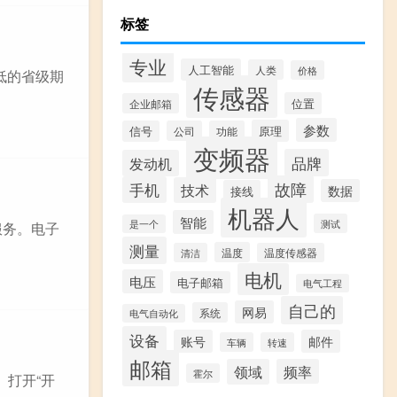
标签
专业
人工智能
人类
价格
低的省级期
传感器
位置
企业邮箱
参数
原理
信号
公司
功能
变频器
品牌
发动机
故障
手机
技术
数据
接线
机器人
智能
测试
是一个
种服务。电子
测量
温度
清洁
温度传感器
电机
电压
电子邮箱
电气工程
自己的
网易
系统
电气自动化
设备
账号
邮件
车辆
转速
邮箱
领域
频率
霍尔
、打开“开