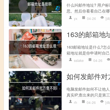
什么叫邮件地址? 用户标识
思。然后你看看自己在哪注
yx
04-26
[d
163的邮箱地
163邮箱地址是什么?怎么
箱地址就是你申请时自己起的
sslake
04-26
如何发邮件对方
电脑发邮件如何不让他人知
真实IP,查出来的只是第三
rh
04-26
[d