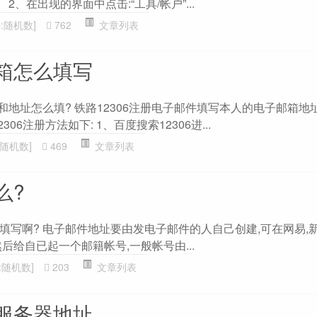
ss”。 2、在出现的界面中点击:“工具/帐户”...
b:随机数]
762
文章列表
箱怎么填写
件和地址怎么填? 铁路12306注册电子邮件填写本人的电子邮箱地
06注册方法如下: 1、百度搜索12306进...
b:随机数]
469
文章列表
么?
填写啊? 电子邮件地址要由发电子邮件的人自己创建,可在网易,新
后给自已起一个邮籍帐号,一般帐号由...
b:随机数]
203
文章列表
服务器地址