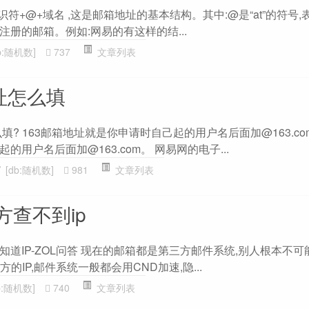
符+@+域名 ,这是邮箱地址的基本结构。其中:@是“at”的符号,表
册的邮箱。例如:网易的有这样的结...
b:随机数]
737
文章列表
址怎么填
填? 163邮箱地址就是你申请时自己起的用户名后面加@163.com
用户名后面加@163.com。 网易网的电子...
[db:随机数]
981
文章列表
查不到ip
道IP-ZOL问答 现在的邮箱都是第三方邮件系统,别人根本不
方的IP,邮件系统一般都会用CND加速,隐...
b:随机数]
740
文章列表