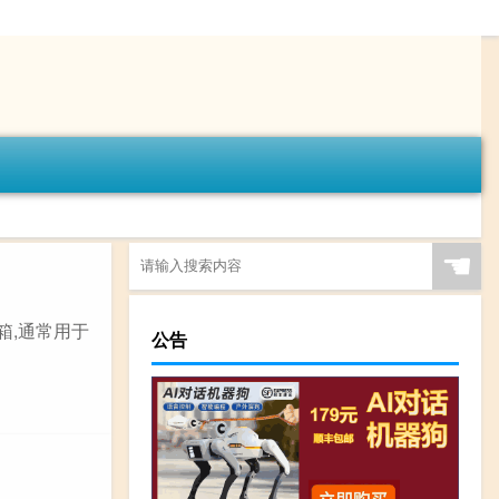
☚
箱,通常用于
公告