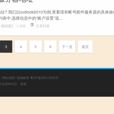
地址? 我们以outlook2010为例,查看现有帐号邮件服务器的具体
件”列表中,选择信息中的“账户设置”选...
b:随机数]
502
文章列表
3
4
5
6
下一页
尾页
章
|
网站地图
|
疑难解答
粤ICP备05012592号
，我们会及时纠正，谢谢