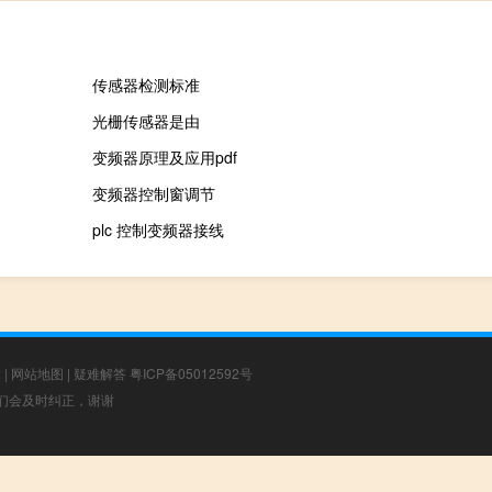
传感器检测标准
光栅传感器是由
变频器原理及应用pdf
变频器控制窗调节
plc 控制变频器接线
章
|
网站地图
|
疑难解答
粤ICP备05012592号
，我们会及时纠正，谢谢