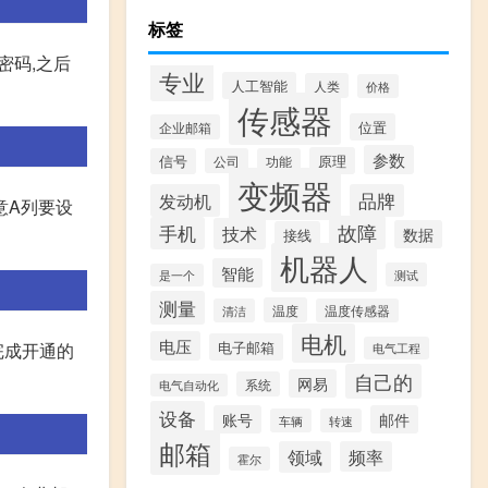
标签
密码,之后
专业
人工智能
人类
价格
传感器
位置
企业邮箱
参数
原理
信号
公司
功能
变频器
发动机
品牌
注意A列要设
故障
手机
技术
数据
接线
机器人
智能
测试
是一个
测量
温度
清洁
温度传感器
电机
电压
电子邮箱
完成开通的
电气工程
自己的
网易
系统
电气自动化
设备
账号
邮件
车辆
转速
邮箱
领域
频率
霍尔